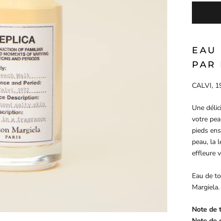
EAU
PAR
CALVI, 1
Une délic
votre pea
pieds ens
peau, la 
effleure 
Eau de to
Margiela.
Note de t
Note de c