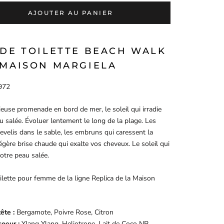
AJOUTER AU PANIER
 DE TOILETTE BEACH WALK
 MAISON MARGIELA
972
ieuse promenade en bord de mer, le soleil qui irradie
u salée. Évoluer lentement le long de la plage. Les
evelis dans le sable, les embruns qui caressent la
légère brise chaude qui exalte vos cheveux. Le soleil qui
votre peau salée.
ilette pour femme de la ligne Replica de la Maison
ête :
Bergamote, Poivre Rose, Citron
oeur :
Ylang Ylang, Heliotrope, Lait de Coco NP