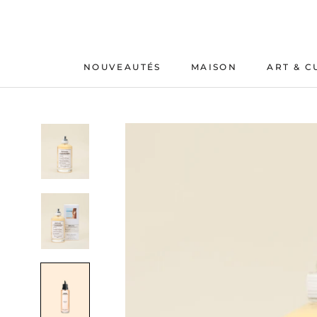
Aller
au
contenu
NOUVEAUTÉS
MAISON
ART & C
NOUVEAUTÉS
MAISON