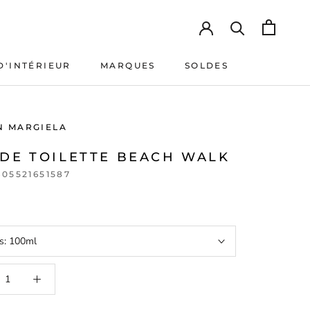
D'INTÉRIEUR
MARQUES
SOLDES
D'INTÉRIEUR
MARQUES
SOLDES
N MARGIELA
 DE TOILETTE BEACH WALK
605521651587
s:
100ml