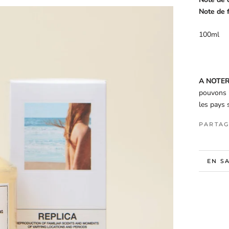
Note de f
100ml
A NOTE
pouvons p
les pays 
PARTAG
EN S
VOIR