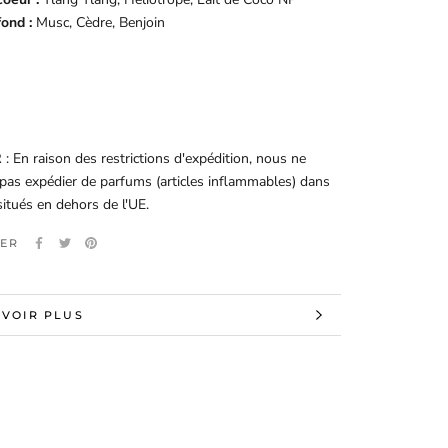
ond :
Musc, Cèdre, Benjoin
R
: En raison des restrictions d'expédition, nous ne
as expédier de parfums (articles inflammables) dans
situés en dehors de l'UE.
ER
AVOIR PLUS
 LES IMAGES