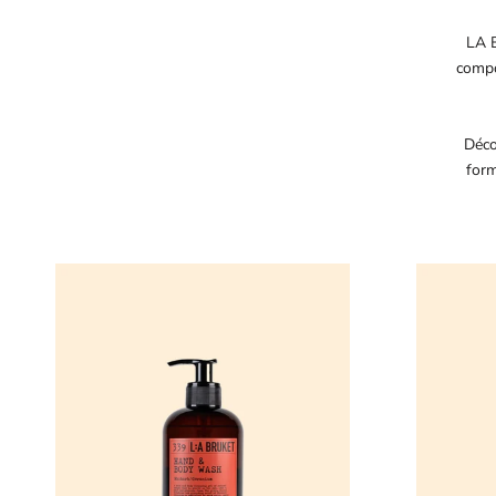
LA B
compo
Déco
form