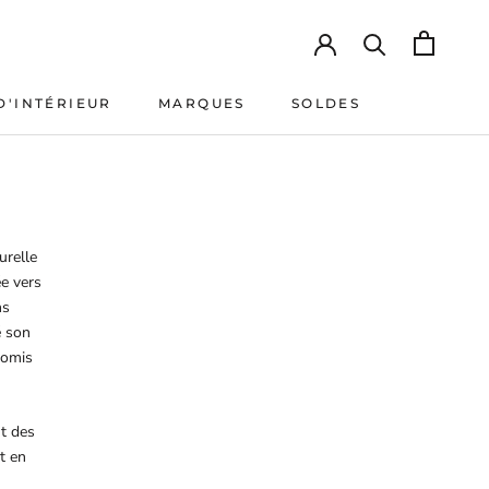
D'INTÉRIEUR
MARQUES
SOLDES
D'INTÉRIEUR
MARQUES
SOLDES
urelle
e vers
ns
é son
romis
nt des
t en