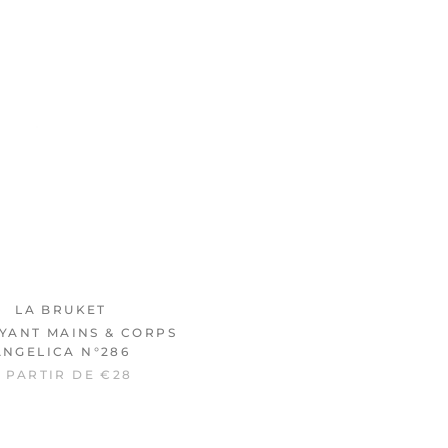
LA BRUKET
LA BRUKET
YANT MAINS & CORPS
CRÈME RÉGÉNÉRANTE
ANGELICA N°286
N°282
 PARTIR DE €28
€62