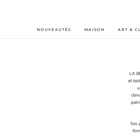
Aller
au
contenu
NOUVEAUTÉS
MAISON
ART & C
NOUVEAUTÉS
MAISON
LA BR
et bi
u
clim
patr
Ses p
for