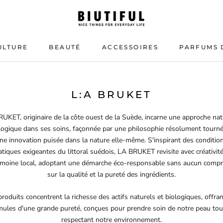
ULTURE
BEAUTÉ
ACCESSOIRES
PARFUMS 
BEAUTÉ
PARFUMS 
L:A BRUKET
UKET, originaire de la côte ouest de la Suède, incarne une approche nat
ologique dans ses soins, façonnée par une philosophie résolument tourné
ne innovation puisée dans la nature elle-même. S'inspirant des conditio
atiques exigeantes du littoral suédois, LA BRUKET revisite avec créativit
imoine local, adoptant une démarche éco-responsable sans aucun comp
sur la qualité et la pureté des ingrédients.
roduits concentrent la richesse des actifs naturels et biologiques, offra
mules d'une grande pureté, conçues pour prendre soin de notre peau tou
respectant notre environnement.