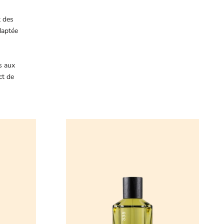
t des
daptée
s aux
ct de