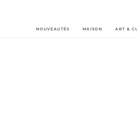
Aller
au
contenu
NOUVEAUTÉS
MAISON
ART & C
NOUVEAUTÉS
MAISON