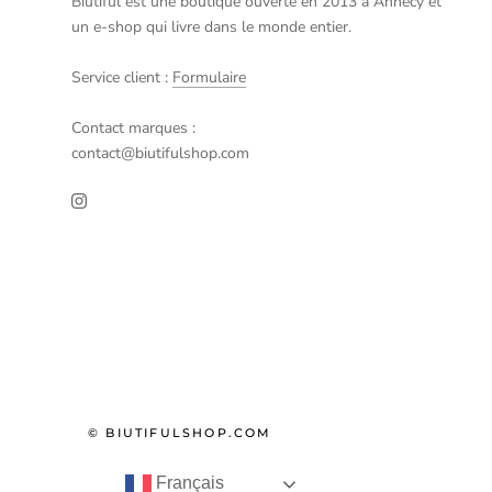
Biutiful est une boutique ouverte en 2013 à Annecy et
un e-shop qui livre dans le monde entier.
Service client :
Formulaire
Contact marques :
contact@biutifulshop.com
© BIUTIFULSHOP.COM
Français