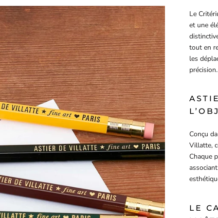
Le Crité
et une él
distinctiv
tout en r
les dépla
précision.
ASTI
L’OB
Conçu dan
Villatte, 
Chaque pi
associant 
esthétiq
LE C