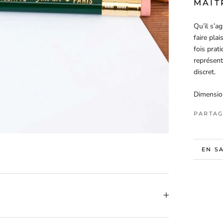
MAÎT
Qu’il s’a
faire pla
fois prat
représente
discret.
Dimension
PARTAG
EN S
VOIR