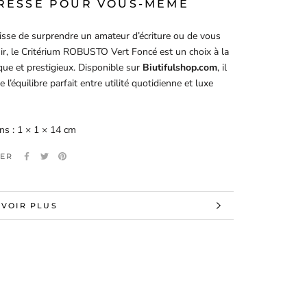
RESSE POUR VOUS-MÊME
gisse de surprendre un amateur d’écriture ou de vous
isir, le Critérium ROBUSTO Vert Foncé est un choix à la
ique et prestigieux. Disponible sur
Biutifulshop.com
, il
 l’équilibre parfait entre utilité quotidienne et luxe
s : 1 × 1 × 14 cm
ER
AVOIR PLUS
 LES IMAGES