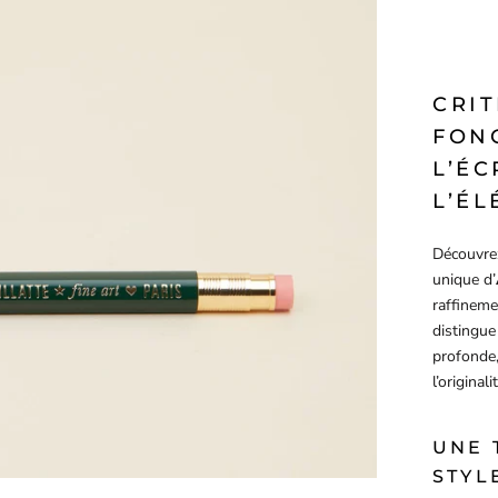
CRI
FONC
L’ÉC
L’É
Découvre
unique d’
raffineme
distingue
profonde,
l’original
UNE 
STYL