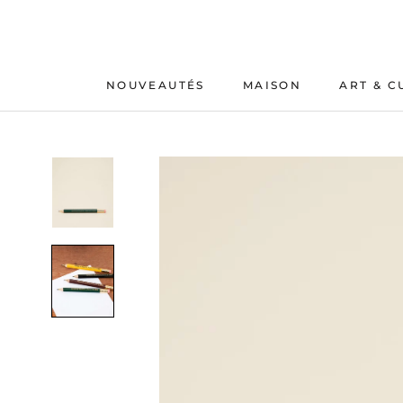
Aller
au
contenu
NOUVEAUTÉS
MAISON
ART & C
NOUVEAUTÉS
MAISON