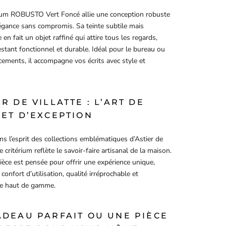
rium ROBUSTO Vert Foncé allie une conception robuste
égance sans compromis. Sa teinte subtile mais
e en fait un objet raffiné qui attire tous les regards,
estant fonctionnel et durable. Idéal pour le bureau ou
cements, il accompagne vos écrits avec style et
ER DE VILLATTE : L’ART DE
JET D’EXCEPTION
s l’esprit des collections emblématiques d’Astier de
ce critérium reflète le savoir-faire artisanal de la maison.
èce est pensée pour offrir une expérience unique,
confort d’utilisation, qualité irréprochable et
ue haut de gamme.
ADEAU PARFAIT OU UNE PIÈCE