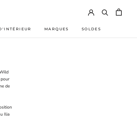
D'INTÉRIEUR
MARQUES
SOLDES
D'INTÉRIEUR
MARQUES
SOLDES
 Wild
 pour
me de
sition
 Ilia